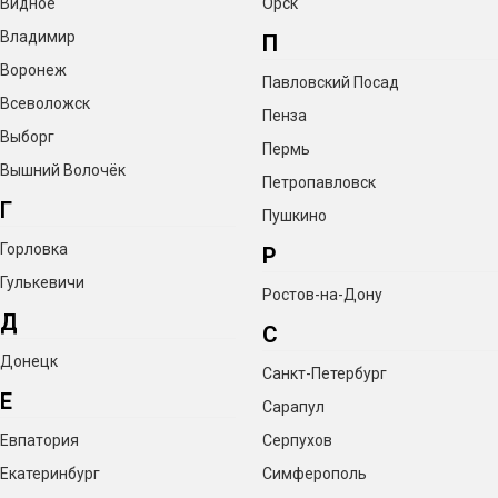
Видное
Орск
Владимир
П
Воронеж
Павловский Посад
Всеволожск
Пенза
Выборг
Пермь
Вышний Волочёк
Петропавловск
Г
Пушкино
Горловка
Р
Гулькевичи
Ростов-на-Дону
Д
С
Донецк
Санкт-Петербург
Е
Сарапул
Евпатория
Серпухов
Екатеринбург
Симферополь