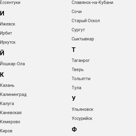
Ессентуки
Славянск-на-Кубани
Сочи
И
Старый Оскол
Ижевск
Сургут
Ирбит
Сыктывкар
Иркутск
Т
Й
Таганрог
Йошкар-Ола
Тверь
К
Тольятти
Казань
Тула
Калининград
У
Калуга
Ульяновск
Каневская
Уссурийск
Кемерово
Ф
Киров