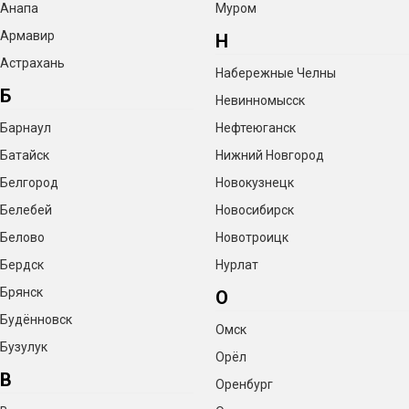
Анапа
Муром
Армавир
Н
Астрахань
Набережные Челны
Б
Невинномысск
Барнаул
Нефтеюганск
Батайск
Нижний Новгород
Белгород
Новокузнецк
Белебей
Новосибирск
Белово
Новотроицк
Бердск
Нурлат
Брянск
О
Будённовск
Омск
Бузулук
Орёл
В
Оренбург