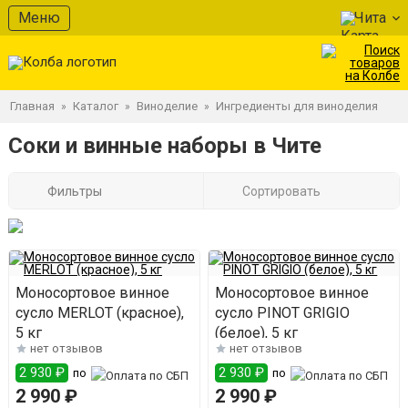
Меню
Чита
Главная
Каталог
Виноделие
Ингредиенты для виноделия
»
»
»
Соки и винные наборы в Чите
Фильтры
Сортировать
Моносортовое винное
Моносортовое винное
сусло MERLOT (красное),
сусло PINOT GRIGIO
5 кг
(белое), 5 кг
нет отзывов
нет отзывов
2 930 ₽
2 930 ₽
по
по
2 990 ₽
2 990 ₽