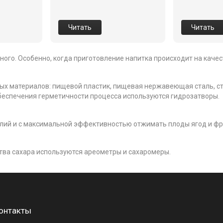
Читать
Читать
ного. Особенно, когда приготовление напитка происходит на каче
ых материалов: пищевой пластик, пищевая нержавеющая сталь, ст
обеспечения герметичности процесса используются гидрозатворы.
лий и с максимальной эффективностью отжимать плоды ягод и фру
тва сахара используются ареометры и сахаромеры.
онтакты