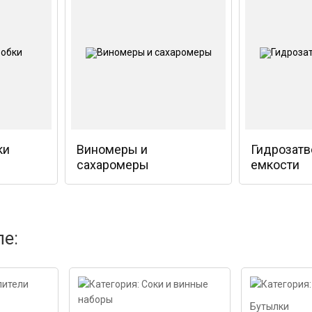
ки
Виномеры и
Гидрозатв
сахаромеры
емкости
ле:
Бутылки