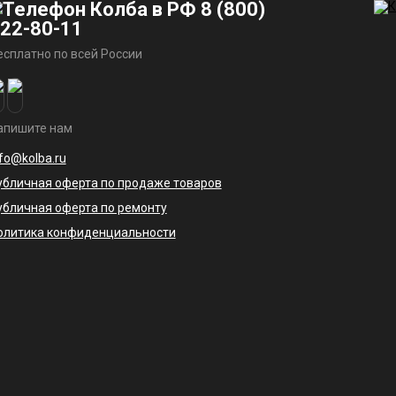
8 (800)
22-80-11
есплатно по всей России
апишите нам
nfo@kolba.ru
убличная оферта по продаже товаров
убличная оферта по ремонту
олитика конфиденциальности