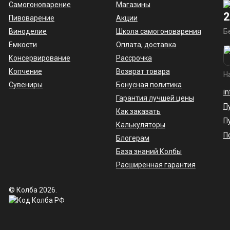
Самогоноварение
Магазины
2
Пивоварение
Акции
Виноделие
Школа самогоноварения
Б
Емкости
Оплата
,
доставка
Консервирование
Рассрочка
Копчение
Возврат товара
Н
Сувениры
Бонусная политика
i
Гарантия лучшей цены
П
Как заказать
П
Калькуляторы
П
Блогерам
База знаний Колбы
Расширенная гарантия
© Колба 2026.