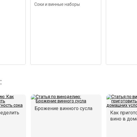
Соки и винные наборы
:
Брожение винного сусла
ределить
Как пригот
вино в дом